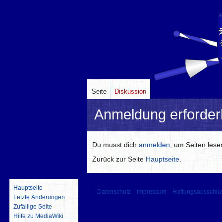
Seite
Diskussion
Anmeldung erforderl
Zur
Zur
Du musst dich
anmelden
, um Seiten les
Navigation
Suche
Zurück zur Seite
Hauptseite
.
springen
springen
Hauptseite
Datenschutz
Impressum
Haftungsausschlu
Letzte Änderungen
Zufällige Seite
Hilfe zu MediaWiki