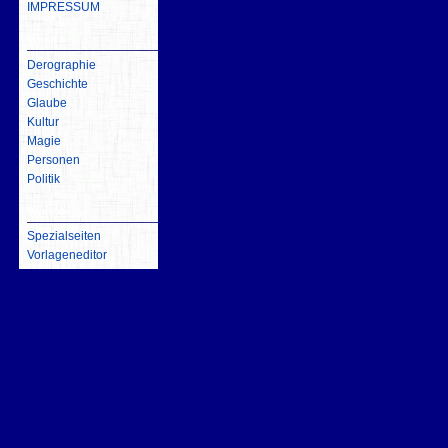
IMPRESSUM
inhalt
Derographie
Geschichte
Glaube
Kultur
Magie
Personen
Politik
Werkzeuge
Spezialseiten
Vorlageneditor