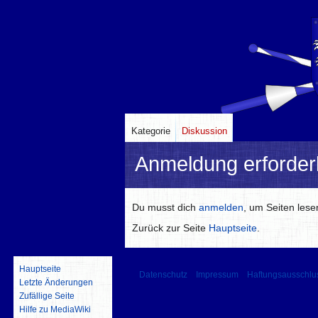
Kategorie
Diskussion
Anmeldung erforderl
Zur
Zur
Du musst dich
anmelden
, um Seiten les
Navigation
Suche
Zurück zur Seite
Hauptseite
.
springen
springen
Hauptseite
Datenschutz
Impressum
Haftungsausschlu
Letzte Änderungen
Zufällige Seite
Hilfe zu MediaWiki