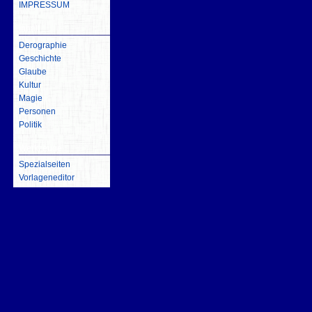
IMPRESSUM
inhalt
Derographie
Geschichte
Glaube
Kultur
Magie
Personen
Politik
Werkzeuge
Spezialseiten
Vorlageneditor