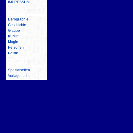
IMPRESSUM
inhalt
Derographie
Geschichte
Glaube
Kultur
Magie
Personen
Politik
Werkzeuge
Spezialseiten
Vorlageneditor