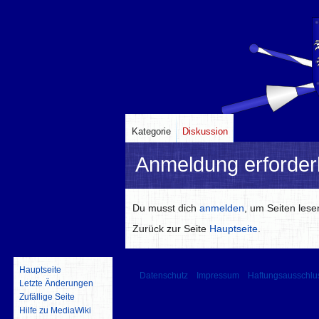
Kategorie
Diskussion
Anmeldung erforderl
Zur
Zur
Du musst dich
anmelden
, um Seiten les
Navigation
Suche
Zurück zur Seite
Hauptseite
.
springen
springen
Hauptseite
Datenschutz
Impressum
Haftungsausschlu
Letzte Änderungen
Zufällige Seite
Hilfe zu MediaWiki