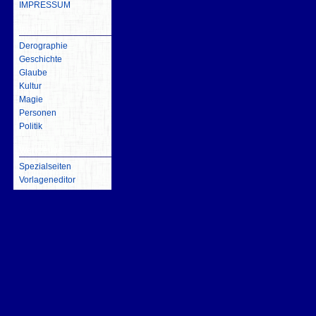
IMPRESSUM
inhalt
Derographie
Geschichte
Glaube
Kultur
Magie
Personen
Politik
Werkzeuge
Spezialseiten
Vorlageneditor