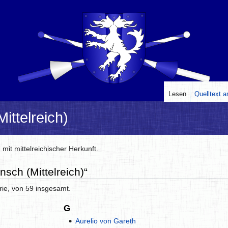
Lesen
Quelltext 
ittelreich)
mit mittelreichischer Herkunft.
nsch (Mittelreich)“
rie, von 59 insgesamt.
G
Aurelio von Gareth