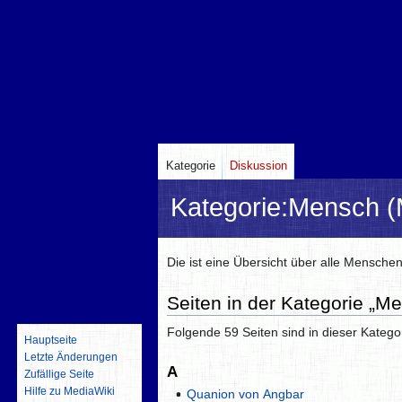
Kategorie
Diskussion
Kategorie
:
Mensch (M
Zur
Zur
Die ist eine Übersicht über alle Menschen 
Navigation
Suche
Seiten in der Kategorie „Me
springen
springen
Folgende 59 Seiten sind in dieser Katego
Hauptseite
Letzte Änderungen
A
Zufällige Seite
Hilfe zu MediaWiki
Quanion von Angbar