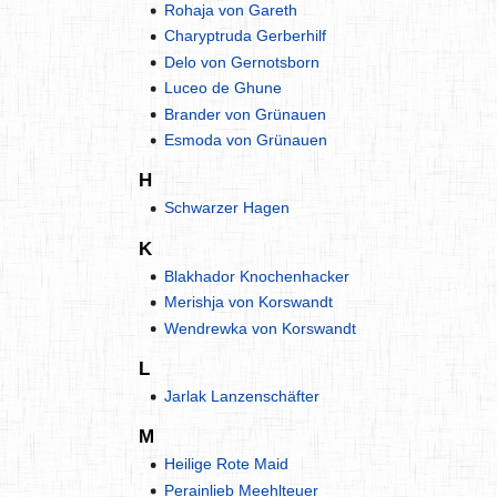
Rohaja von Gareth
Charyptruda Gerberhilf
Delo von Gernotsborn
Luceo de Ghune
Brander von Grünauen
Esmoda von Grünauen
H
Schwarzer Hagen
K
Blakhador Knochenhacker
Merishja von Korswandt
Wendrewka von Korswandt
L
Jarlak Lanzenschäfter
M
Heilige Rote Maid
Perainlieb Meehlteuer