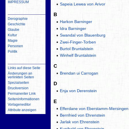
IMPRESSUM
Sapeia Lewea von Arivor
inhalt
B
Derographie
Harkon Barninger
Geschichte
Idra Barninger
Glaube
Swandal von Blauenburg
Kultur
Magie
Zwei-Finger-Torben
Personen
Burtol Bruntalstein
Politik
Winhelf Bruntalstein
Werkzeuge
C
Links auf diese Seite
Brendan ui Carrogan
Änderungen an
verlinkten Seiten
Spezialseiten
D
Druckversion
Enja von Derenstein
Permanenter Link
Seiten­­informationen
E
Vorlageneditor
Efferdane von Eberstamm-Mersingen
Attribute anzeigen
Bernfried von Ehrenstein
Jarlak von Ehrenstein
Kunibald von Ehrenstein