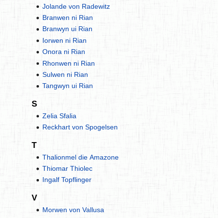
Jolande von Radewitz
Branwen ni Rian
Branwyn ui Rian
Iorwen ni Rian
Onora ni Rian
Rhonwen ni Rian
Sulwen ni Rian
Tangwyn ui Rian
S
Zelia Sfalia
Reckhart von Spogelsen
T
Thalionmel die Amazone
Thiomar Thiolec
Ingalf Topflinger
V
Morwen von Vallusa