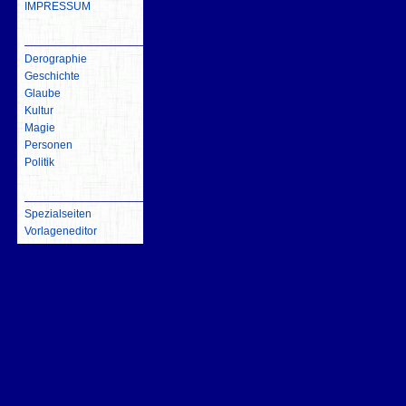
IMPRESSUM
inhalt
Derographie
Geschichte
Glaube
Kultur
Magie
Personen
Politik
Werkzeuge
Spezialseiten
Vorlageneditor