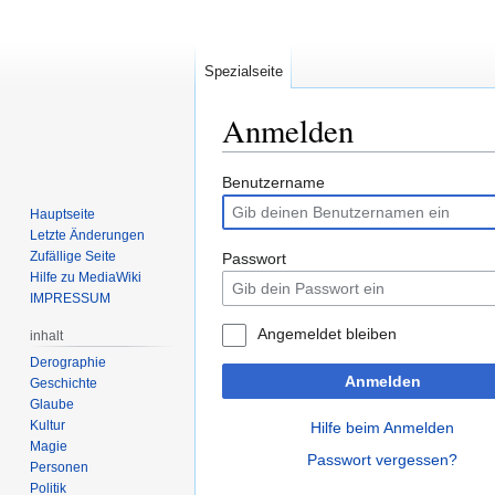
Spezialseite
Anmelden
Zur
Zur
Benutzername
Navigation
Suche
Hauptseite
springen
springen
Letzte Änderungen
Zufällige Seite
Passwort
Hilfe zu MediaWiki
IMPRESSUM
Angemeldet bleiben
inhalt
Derographie
Anmelden
Geschichte
Glaube
Kultur
Hilfe beim Anmelden
Magie
Passwort vergessen?
Personen
Politik