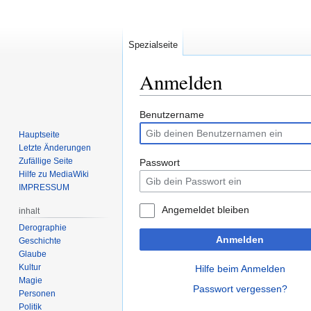
Spezialseite
Anmelden
Zur
Zur
Benutzername
Navigation
Suche
Hauptseite
springen
springen
Letzte Änderungen
Zufällige Seite
Passwort
Hilfe zu MediaWiki
IMPRESSUM
Angemeldet bleiben
inhalt
Derographie
Anmelden
Geschichte
Glaube
Kultur
Hilfe beim Anmelden
Magie
Passwort vergessen?
Personen
Politik