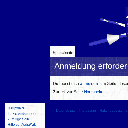
Spezialseite
Anmeldung erforderl
Zur
Zur
Du musst dich
anmelden
, um Seiten les
Navigation
Suche
Zurück zur Seite
Hauptseite
.
springen
springen
Hauptseite
Datenschutz
Impressum
Haftungsausschlu
Letzte Änderungen
Zufällige Seite
Hilfe zu MediaWiki