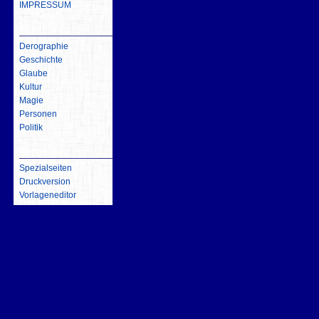
IMPRESSUM
inhalt
Derographie
Geschichte
Glaube
Kultur
Magie
Personen
Politik
Werkzeuge
Spezialseiten
Druckversion
Vorlageneditor