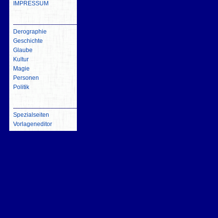
IMPRESSUM
inhalt
Derographie
Geschichte
Glaube
Kultur
Magie
Personen
Politik
Werkzeuge
Spezialseiten
Vorlageneditor