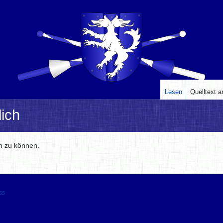
Lesen
Quelltext 
ich
en zu können.
ss