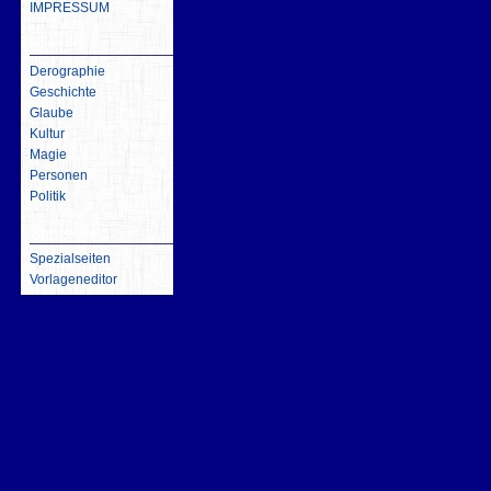
IMPRESSUM
inhalt
Derographie
Geschichte
Glaube
Kultur
Magie
Personen
Politik
Werkzeuge
Spezialseiten
Vorlageneditor