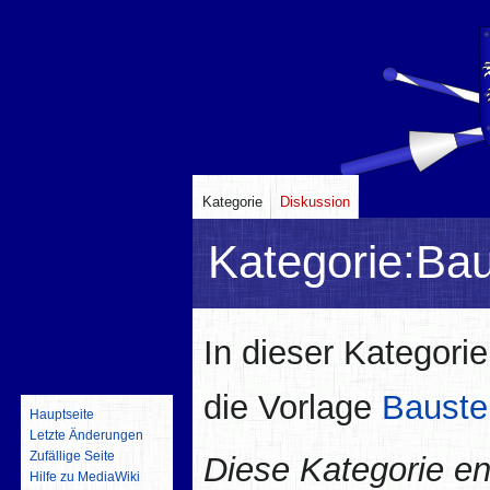
Kategorie
Diskussion
Kategorie
:
Bau
Zur
Zur
In dieser Kategori
Navigation
Suche
springen
springen
die Vorlage
Bauste
Hauptseite
Letzte Änderungen
Zufällige Seite
Diese Kategorie en
Hilfe zu MediaWiki