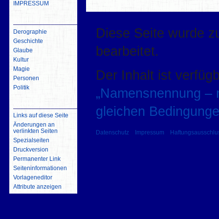
IMPRESSUM
inhalt
Diese Seite wurde zu
Derographie
Geschichte
bearbeitet.
Glaube
Kultur
Magie
Der Inhalt ist verfüg
Personen
Politik
„Namensnennung – ni
Werkzeuge
gleichen Bedingunge
Links auf diese Seite
Änderungen an
verlinkten Seiten
Datenschutz
Impressum
Haftungsausschlu
Spezialseiten
Druckversion
Permanenter Link
Seiten­­informationen
Vorlageneditor
Attribute anzeigen