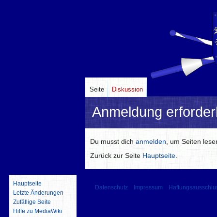
Seite
Diskussion
Anmeldung erforderl
Zur
Zur
Du musst dich
anmelden
, um Seiten les
Navigation
Suche
Zurück zur Seite
Hauptseite
.
springen
springen
Hauptseite
Datenschutz
Impressum
Haftungsausschlu
Letzte Änderungen
Zufällige Seite
Hilfe zu MediaWiki