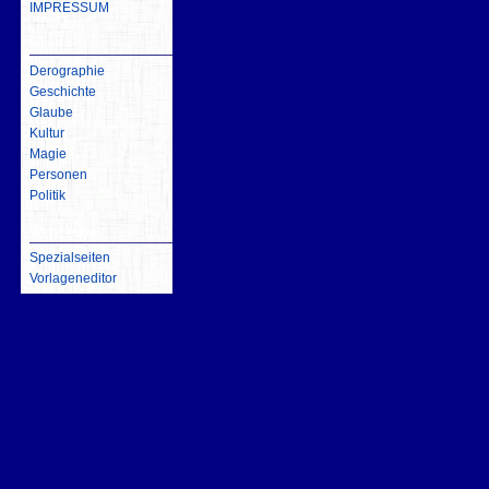
IMPRESSUM
inhalt
Derographie
Geschichte
Glaube
Kultur
Magie
Personen
Politik
Werkzeuge
Spezialseiten
Vorlageneditor