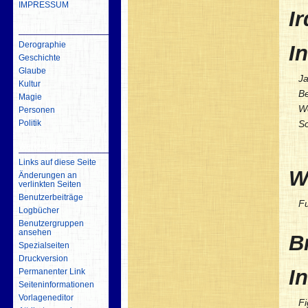
IMPRESSUM
I
inhalt
Derographie
I
Geschichte
Glaube
J
Kultur
Be
Magie
W
Personen
Politik
So
Werkzeuge
Links auf diese Seite
W
Änderungen an
verlinkten Seiten
Benutzerbeiträge
Fu
Logbücher
Benutzergruppen
ansehen
Br
Spezialseiten
Druckversion
I
Permanenter Link
Seiten­­informationen
Vorlageneditor
Fi