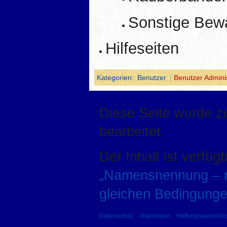
Sonstige Bewa
Hilfeseiten
Kategorien
:
Benutzer
Benutzer Admini
Diese Seite wurde z
bearbeitet.
Der Inhalt ist verfüg
„Namensnennung – ni
gleichen Bedingunge
Datenschutz
Impressum
Haftungsausschlu