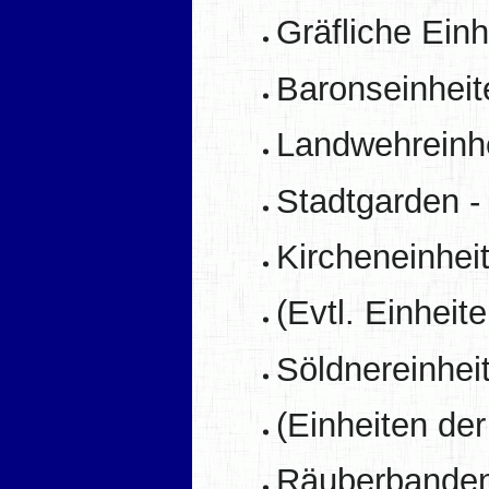
Gräfliche Einh
Baronseinheit
Landwehreinhe
Stadtgarden -
Kircheneinheit
(Evtl. Einheit
Söldnereinhei
(Einheiten de
Räuberbanden