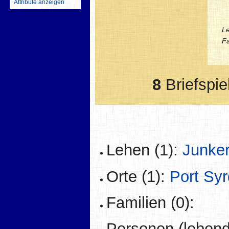
Attribute anzeigen
L
Fa
8
Briefspie
Lehen (1):
Junke
Orte (1):
Port Syr
Familien (0):
Personen (lebend