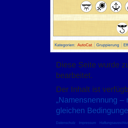
Kategorien
:
AutoCat
Gruppierung
Ef
Diese Seite wurde zu
bearbeitet.
Der Inhalt ist verfüg
„Namensnennung – ni
gleichen Bedingunge
Datenschutz
Impressum
Haftungsausschlu