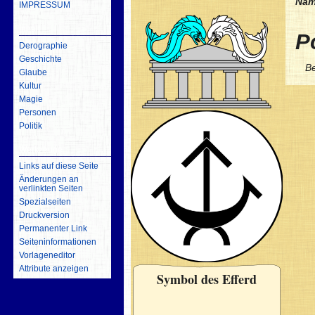
Nam
IMPRESSUM
inhalt
Po
Derographie
Geschichte
Be
Glaube
Kultur
Magie
Personen
Politik
Werkzeuge
Links auf diese Seite
Änderungen an
verlinkten Seiten
Spezialseiten
Druckversion
Permanenter Link
Seiten­­informationen
Vorlageneditor
Attribute anzeigen
Symbol des Efferd