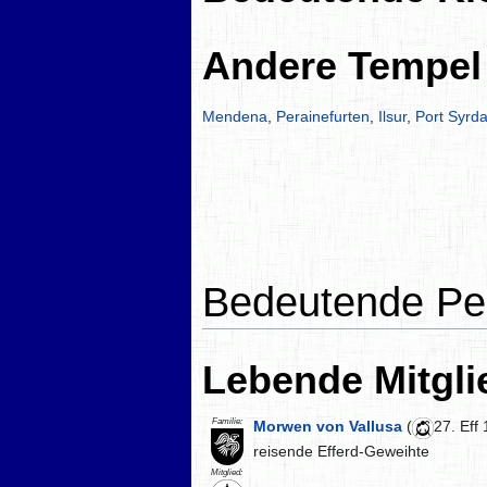
Andere Tempel
Mendena
,
Perainefurten
,
Ilsur
,
Port Syrda
Bedeutende Pe
Lebende Mitgli
Familie:
Morwen von Vallusa
(
27. Eff
reisende Efferd-Geweihte
Mitglied: