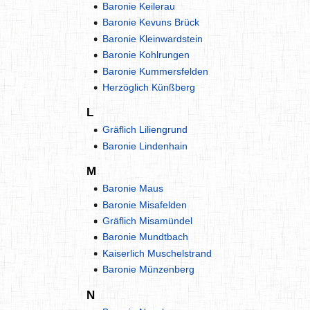
Baronie Keilerau
Baronie Kevuns Brück
Baronie Kleinwardstein
Baronie Kohlrungen
Baronie Kummersfelden
Herzöglich Künßberg
L
Gräflich Liliengrund
Baronie Lindenhain
M
Baronie Maus
Baronie Misafelden
Gräflich Misamündel
Baronie Mundtbach
Kaiserlich Muschelstrand
Baronie Münzenberg
N