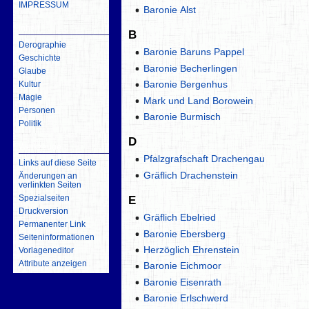
IMPRESSUM
Baronie Alst
inhalt
B
Derographie
Baronie Baruns Pappel
Geschichte
Baronie Becherlingen
Glaube
Baronie Bergenhus
Kultur
Magie
Mark und Land Borowein
Personen
Baronie Burmisch
Politik
D
Werkzeuge
Pfalzgrafschaft Drachengau
Links auf diese Seite
Gräflich Drachenstein
Änderungen an
verlinkten Seiten
Spezialseiten
E
Druckversion
Gräflich Ebelried
Permanenter Link
Baronie Ebersberg
Seiten­­informationen
Herzöglich Ehrenstein
Vorlageneditor
Attribute anzeigen
Baronie Eichmoor
Baronie Eisenrath
Baronie Erlschwerd