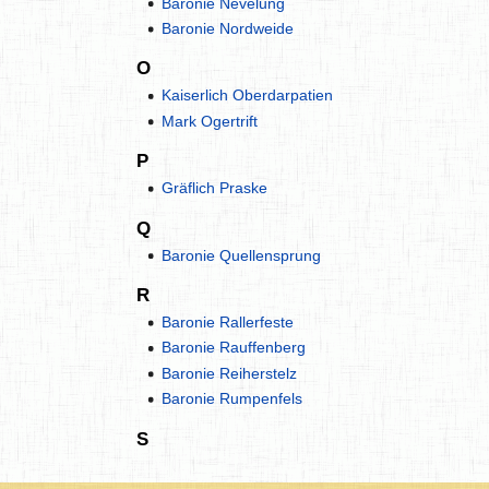
Baronie Nevelung
Baronie Nordweide
O
Kaiserlich Oberdarpatien
Mark Ogertrift
P
Gräflich Praske
Q
Baronie Quellensprung
R
Baronie Rallerfeste
Baronie Rauffenberg
Baronie Reiherstelz
Baronie Rumpenfels
S