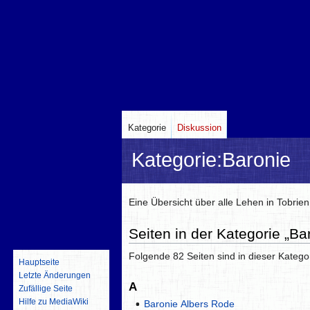
Kategorie
Diskussion
Kategorie
:
Baronie
Zur
Zur
Eine Übersicht über alle Lehen in Tobrien
Navigation
Suche
Seiten in der Kategorie „Ba
springen
springen
Folgende 82 Seiten sind in dieser Katego
Hauptseite
Letzte Änderungen
A
Zufällige Seite
Hilfe zu MediaWiki
Baronie Albers Rode