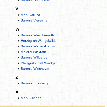
Baronie Ungolfsthann
V
Mark Vallusa
Baronie Viereichen
W
Baronie Waischenroth
Herzöglich Wangelwilden
Baronie Wettersklamm
Meierei Wickrath
Baronie Willbergen
Pfalzgrafschaft Windgau
Baronie Winsheym
Z
Baronie Zossberg
Ä
Mark Ällingen