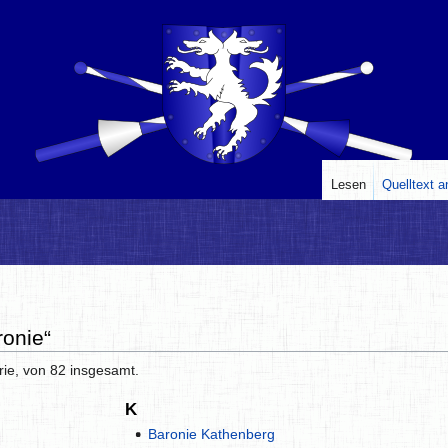
Lesen
Quelltext 
ronie“
rie, von 82 insgesamt.
K
Baronie Kathenberg