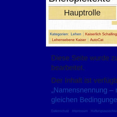
Hauptrolle
Kategorien
:
Lehen
Kaiserlich Schallin
Lehensebene Kaiser
AutoCat
Diese Seite wurde z
bearbeitet.
Der Inhalt ist verfüg
„Namensnennung – ni
gleichen Bedingunge
Datenschutz
Impressum
Haftungsausschlu