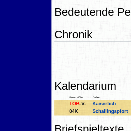
Bedeutende Pe
Chronik
Kalendarium
Kennziffer
Lehen
TOB
-V-
Kaiserlich
04K
Schallingspfort
Briefspieltexte