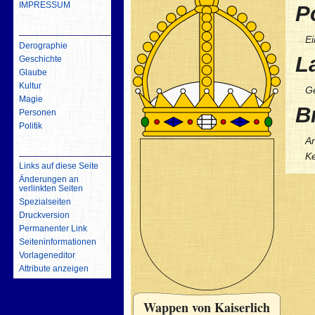
IMPRESSUM
Po
inhalt
E
Derographie
L
Geschichte
Glaube
Kultur
G
Magie
Br
Personen
Politik
An
Werkzeuge
Ke
Links auf diese Seite
Änderungen an
verlinkten Seiten
Spezialseiten
Druckversion
Permanenter Link
Seiten­­informationen
Vorlageneditor
Attribute anzeigen
Wappen von Kaiserlich