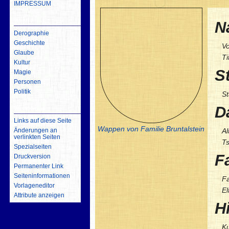
IMPRESSUM
inhalt
N
Derographie
Geschichte
Vo
Glaube
Ti
Kultur
S
Magie
Personen
Politik
St
D
Werkzeuge
Links auf diese Seite
Wappen von Familie Bruntalstein
Al
Änderungen an
verlinkten Seiten
Ts
Spezialseiten
F
Druckversion
Permanenter Link
Seiten­­informationen
Fa
Vorlageneditor
El
Attribute anzeigen
H
Ku