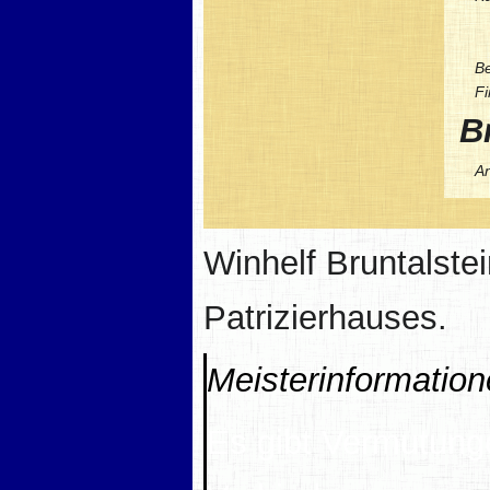
B
Fi
Br
An
Winhelf Bruntalstei
Patrizierhauses.
Meisterinformatio
Es gibt Vermutunge