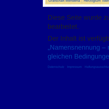
Grafschaft Mendena
Herzogtum Tobr
Diese Seite wurde z
bearbeitet.
Der Inhalt ist verfüg
„Namensnennung – ni
gleichen Bedingunge
Datenschutz
Impressum
Haftungsausschlu