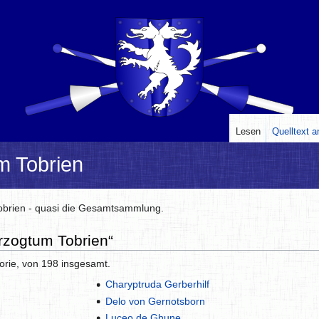
Lesen
Quelltext 
m Tobrien
Tobrien - quasi die Gesamtsammlung.
erzogtum Tobrien“
orie, von 198 insgesamt.
Charyptruda Gerberhilf
Delo von Gernotsborn
Luceo de Ghune