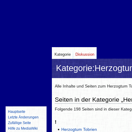
Kategorie
Diskussion
Kategorie
:
Herzogtu
Zur
Zur
Alle Inhalte und Seiten zum Herzogtum 
Navigation
Suche
Seiten in der Kategorie „H
springen
springen
Folgende 198 Seiten sind in dieser Kateg
Hauptseite
Letzte Änderungen
!
Zufällige Seite
Hilfe zu MediaWiki
Herzogtum Tobrien