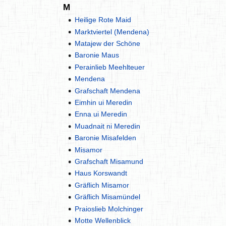
M
Heilige Rote Maid
Marktviertel (Mendena)
Matajew der Schöne
Baronie Maus
Perainlieb Meehlteuer
Mendena
Grafschaft Mendena
Eimhin ui Meredin
Enna ui Meredin
Muadnait ni Meredin
Baronie Misafelden
Misamor
Grafschaft Misamund
Haus Korswandt
Gräflich Misamor
Gräflich Misamündel
Praioslieb Molchinger
Motte Wellenblick