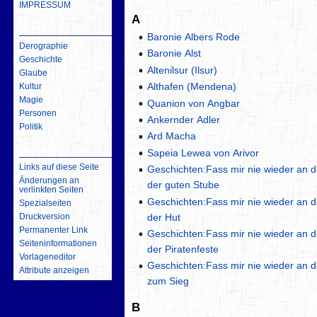
IMPRESSUM
A
inhalt
Baronie Albers Rode
Derographie
Baronie Alst
Geschichte
Altenilsur (Ilsur)
Glaube
Althafen (Mendena)
Kultur
Magie
Quanion von Angbar
Personen
Ankernder Adler
Politik
Ard Macha
Werkzeuge
Sapeia Lewea von Arivor
Links auf diese Seite
Geschichten:Fass mir nie wieder an d
Änderungen an
der guten Stube
verlinkten Seiten
Geschichten:Fass mir nie wieder an d
Spezialseiten
der Hut
Druckversion
Permanenter Link
Geschichten:Fass mir nie wieder an d
Seiten­­informationen
der Piratenfeste
Vorlageneditor
Geschichten:Fass mir nie wieder an d
Attribute anzeigen
zum Sieg
B