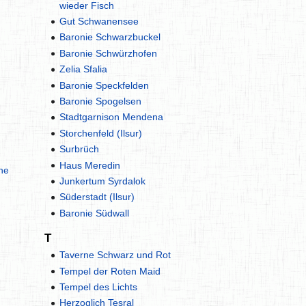
wieder Fisch
Gut Schwanensee
Baronie Schwarzbuckel
Baronie Schwürzhofen
Zelia Sfalia
Baronie Speckfelden
Baronie Spogelsen
Stadtgarnison Mendena
Storchenfeld (Ilsur)
Surbrüch
Haus Meredin
he
Junkertum Syrdalok
Süderstadt (Ilsur)
Baronie Südwall
T
Taverne Schwarz und Rot
Tempel der Roten Maid
Tempel des Lichts
Herzoglich Tesral