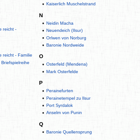
Kaiserlich Muschelstrand
N
Neidin Macha
 reicht -
Neuendeich (Ilsur)
Orlwen von Norburg
Baronie Nordweide
reicht - Familie
O
Briefspielreihe
Osterfeld (Mendena)
Mark Osterfelde
P
Perainefurten
Perainetempel zu Ilsur
Port Syrdalok
Anselm von Punin
Q
Baronie Quellensprung