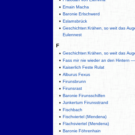
Emain Macha
Baronie Erlschwerd
Eslamsbrück
Geschichten:Krähen, so weit das Auge
Eulennest
F
Geschichten:Krähen, so weit das Auge 
Fass mir nie wieder an den Hintern — 
Kaiserlich Feste Rulat
Alburus Fexus
Firunsbrunn
Firunsrast
Baronie Firunsschilfen
Junkertum Firunsstrand
Fischbach
Fischviertel (Mendena)
Flachsviertel (Mendena)
Baronie Föhrenhain