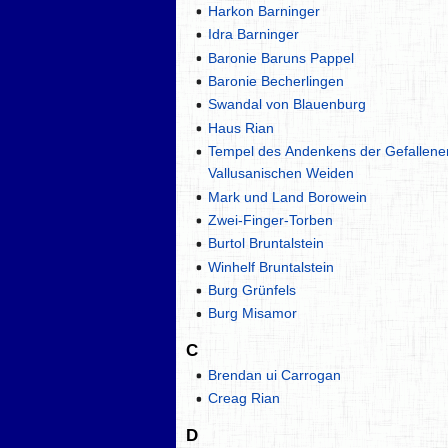
Harkon Barninger
Idra Barninger
Baronie Baruns Pappel
Baronie Becherlingen
Swandal von Blauenburg
Haus Rian
Tempel des Andenkens der Gefallene
Vallusanischen Weiden
Mark und Land Borowein
Zwei-Finger-Torben
Burtol Bruntalstein
Winhelf Bruntalstein
Burg Grünfels
Burg Misamor
C
Brendan ui Carrogan
Creag Rian
D