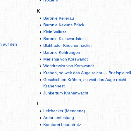
Isoldern
K
Baronie Keilerau
Baronie Kevuns Brück
Klein Vallusa
Baronie Kleinwardstein
n auf den
Blakhador Knochenhacker
Baronie Kohlrungen
Merishja von Korswandt
Wendrewka von Korswandt
Krähen, so weit das Auge reicht — Briefspielrei
Geschichten:Krähen, so weit das Auge reicht -
Krähennest
Junkertum Krähenwacht
L
Leichacker (Mendena)
Ardaritenfestung
Komturei Leuentrutz