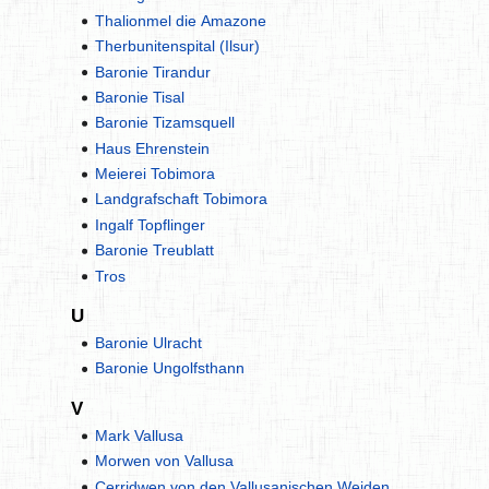
Thalionmel die Amazone
Therbunitenspital (Ilsur)
Baronie Tirandur
Baronie Tisal
Baronie Tizamsquell
Haus Ehrenstein
Meierei Tobimora
Landgrafschaft Tobimora
Ingalf Topflinger
Baronie Treublatt
Tros
U
Baronie Ulracht
Baronie Ungolfsthann
V
Mark Vallusa
Morwen von Vallusa
Cerridwen von den Vallusanischen Weiden