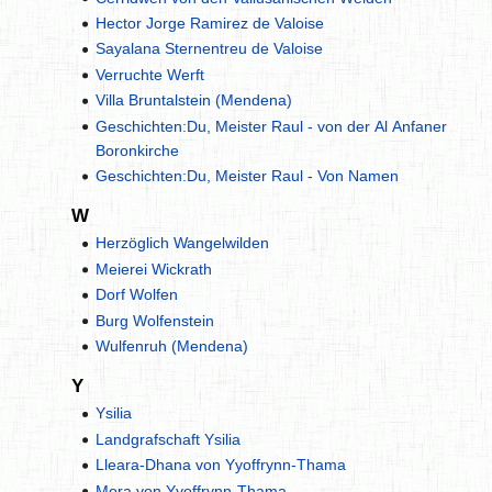
Hector Jorge Ramirez de Valoise
Sayalana Sternentreu de Valoise
Verruchte Werft
Villa Bruntalstein (Mendena)
Geschichten:Du, Meister Raul - von der Al Anfaner
Boronkirche
Geschichten:Du, Meister Raul - Von Namen
W
Herzöglich Wangelwilden
Meierei Wickrath
Dorf Wolfen
Burg Wolfenstein
Wulfenruh (Mendena)
Y
Ysilia
Landgrafschaft Ysilia
Lleara-Dhana von Yyoffrynn-Thama
Mora von Yyoffrynn-Thama