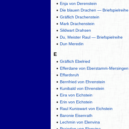
Enja von Derenstein
Die blauen Drachen — Briefspielreihe
Gräflich Drachenstein
Mark Drachenstein
Sildwart Drahsen
Du, Meister Raul — Briefspielreihe
Dun Meredin
E
Gräflich Ebelried
Efferdane von Eberstamm-Mersingen
Effardsruh
Bernfried von Ehrenstein
Kunibald von Ehrenstein
Eira von Eichstein
Erin von Eichstein
Raul Kuniswart von Eichstein
Baronie Eisenrath
Lechmin von Elenvina
Praiodan von Elenvina