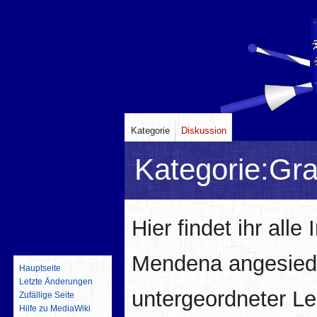
Kategorie
Diskussion
Kategorie
:
Gra
Zur
Zur
Hier findet ihr alle
Navigation
Suche
springen
springen
Mendena angesiedel
Hauptseite
Letzte Änderungen
untergeordneter Le
Zufällige Seite
Hilfe zu MediaWiki