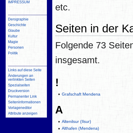
IMPRESSUM
etc.
inhalt
Derographie
Seiten in der 
Geschichte
Glaube
Kultur
Magie
Folgende 73 Seiten
Personen
Politik
insgesamt.
Werkzeuge
Links auf diese Seite
Änderungen an
!
verlinkten Seiten
Spezialseiten
Druckversion
Grafschaft Mendena
Permanenter Link
Seiten­­informationen
A
Vorlageneditor
Attribute anzeigen
Altenilsur (Ilsur)
Althafen (Mendena)