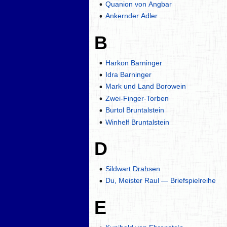
Quanion von Angbar
Ankernder Adler
B
Harkon Barninger
Idra Barninger
Mark und Land Borowein
Zwei-Finger-Torben
Burtol Bruntalstein
Winhelf Bruntalstein
D
Sildwart Drahsen
Du, Meister Raul — Briefspielreihe
E