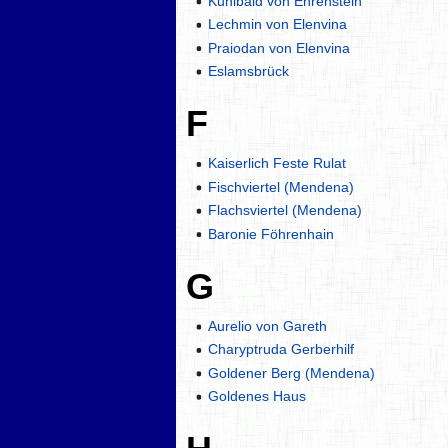
Kunibald von Ehrenstein
Lechmin von Elenvina
Praiodan von Elenvina
Eslamsbrück
F
Kaiserlich Feste Rulat
Fischviertel (Mendena)
Flachsviertel (Mendena)
Baronie Föhrenhain
G
Aurelio von Gareth
Charyptruda Gerberhilf
Goldener Berg (Mendena)
Goldenes Haus