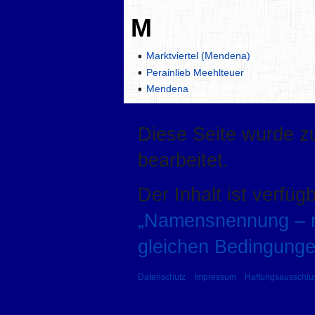
M
Marktviertel (Mendena)
Perainlieb Meehlteuer
Mendena
Diese Seite wurde zu
bearbeitet.
Der Inhalt ist verfüg
„Namensnennung – ni
gleichen Bedingunge
Datenschutz
Impressum
Haftungsausschlu