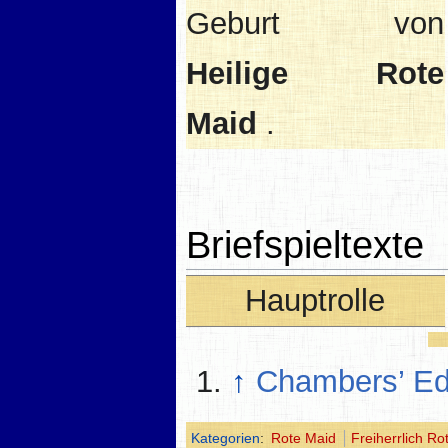
Geburt von
Heilige Rote
Maid
.
Briefspieltexte
Hauptrolle
↑
Chambers’ Ed
Kategorien
:
Rote Maid
Freiherrlich R