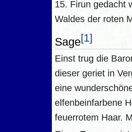
15. Firun gedacht w
Waldes der roten M
[1]
Sage
Einst trug die Ba
dieser geriet in Ve
eine wunderschöne 
elfenbeinfarbene 
feuerrotem Haar. M