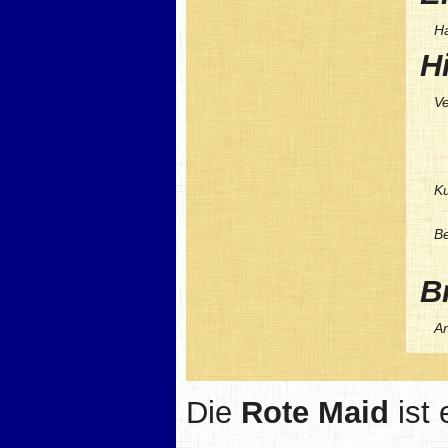
H
H
Ve
Ku
Be
Br
An
Die
Rote Maid
ist 