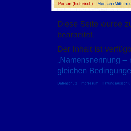
Person (historisch)
Mensch (Mittelrei
Diese Seite wurde zu
bearbeitet.
Der Inhalt ist verfüg
„Namensnennung – ni
gleichen Bedingunge
Datenschutz
Impressum
Haftungsausschlu