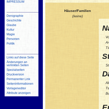
IMPRESSUM
inhalt
Häuser/Familien
Derographie
(keine)
Geschichte
Glaube
N
Kultur
Magie
Vo
Personen
A
Politik
Ti
Werkzeuge
S
Links auf diese Seite
Änderungen an
St
verlinkten Seiten
Spezialseiten
D
Druckversion
Permanenter Link
Al
Seiten­­informationen
Ts
Vorlageneditor
Attribute anzeigen
Bo
E