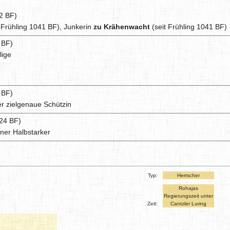
2 BF)
 Frühling 1041 BF), Junkerin
zu Krähenwacht
(seit Frühling 1041 BF)
 BF)
lige
 BF)
r zielgenaue Schützin
24 BF)
ner Halbstarker
Typ:
Herrscher
Rohajas
Regierungszeit unter
Zeit:
Cantzler Luring