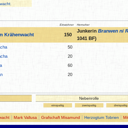
wacht
.
Einwohner
Herrscher
Junkerin
Branwen ni R
m Krähenwacht
150
1041 BF)
acha
50
acha
20
a
60
an
20
Nebenrolle
einspaltig
zweispaltig
dreispaltig
wacht
Mark Vallusa
Grafschaft Misamund
Herzogtum Tobrien
Mi