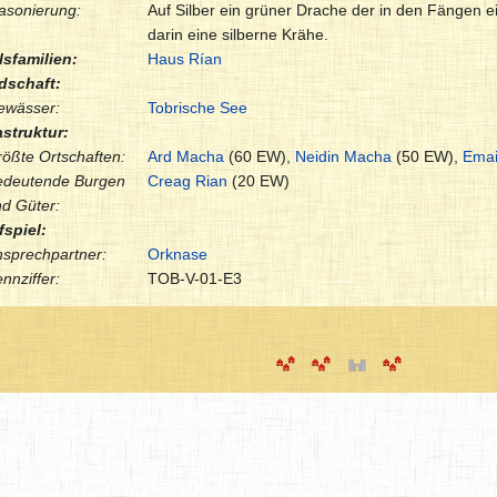
asonierung:
Auf Silber ein grüner Drache der in den Fängen e
darin eine silberne Krähe.
sfamilien:
Haus Rían
dschaft:
ewässer:
Tobrische See
astruktur:
ößte Ortschaften:
Ard Macha
(60 EW),
Neidin Macha
(50 EW),
Ema
edeutende Burgen
Creag Rian
(20 EW)
d Güter:
fspiel:
sprechpartner:
Orknase
nnziffer:
TOB-V-01-E3