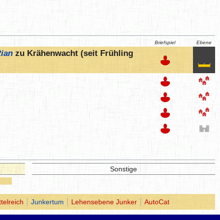
Briefspiel
Ebene
ian
zu Krähenwacht
(seit Frühling
Sonstige
ttelreich
Junkertum
Lehensebene Junker
AutoCat