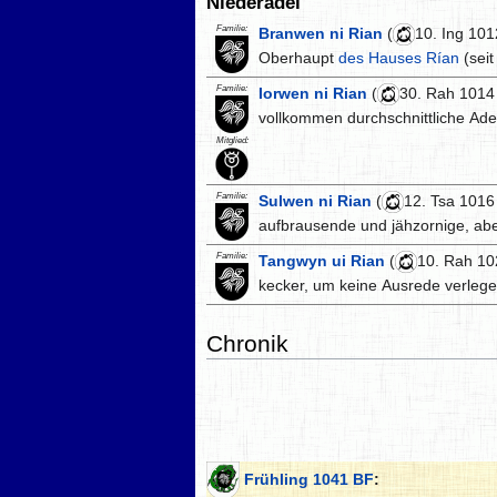
Niederadel
Familie:
Branwen ni Rian
(
10. Ing 101
Oberhaupt
des Hauses Rían
(seit
Familie:
Iorwen ni Rian
(
30. Rah 1014
vollkommen durchschnittliche Ade
Mitglied:
Familie:
Sulwen ni Rian
(
12. Tsa 1016
aufbrausende und jähzornige, abe
Familie:
Tangwyn ui Rian
(
10. Rah 10
kecker, um keine Ausrede verlege
Chronik
Frühling 1041 BF
: