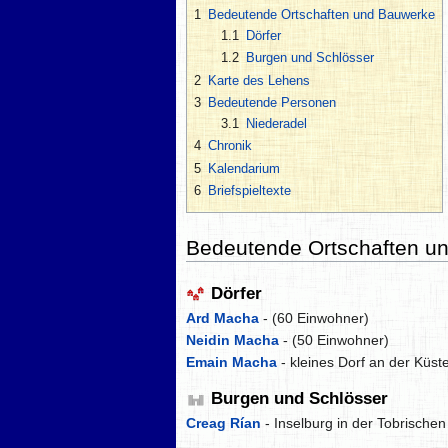
1
Bedeutende Ortschaften und Bauwerke
1.1
Dörfer
1.2
Burgen und Schlösser
2
Karte des Lehens
3
Bedeutende Personen
3.1
Niederadel
4
Chronik
5
Kalendarium
6
Briefspieltexte
Bedeutende Ortschaften u
Dörfer
Ard Macha
- (60 Einwohner)
Neidin Macha
- (50 Einwohner)
Emain Macha
- kleines Dorf an der Küst
Burgen und Schlösser
Creag Rían
- Inselburg in der Tobrische