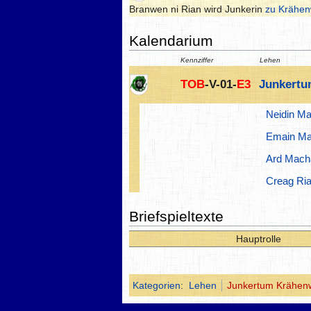
Branwen ni Rian wird Junkerin
zu Krähen
Kalendarium
Kennziffer
Lehen
TOB
-V-01-
E3
Junkertu
Neidin M
Emain M
Ard Mach
Creag Ri
Briefspieltexte
Hauptrolle
Kategorien
:
Lehen
Junkertum Krähen