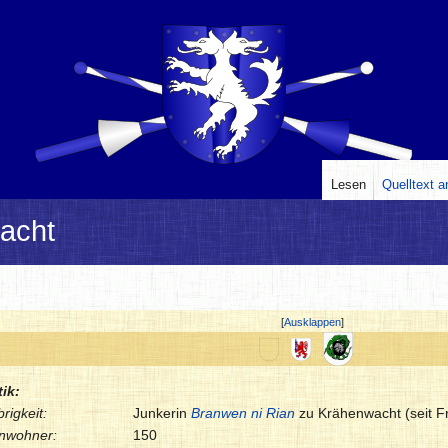
Lesen
Quelltext 
acht
Ausklappen
tik:
rigkeit:
Junkerin
Branwen ni Rian
zu Krähenwacht (seit F
inwohner:
150