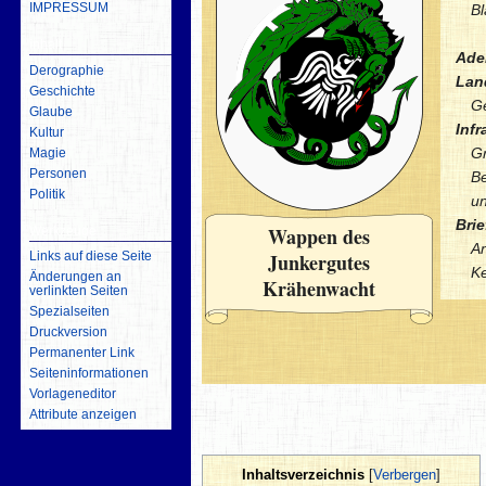
IMPRESSUM
Bl
inhalt
Adel
Derographie
Lan
Geschichte
G
Glaube
Infr
Kultur
Gr
Magie
Personen
B
Politik
un
Brie
Wappen des
Werkzeuge
An
Junkergutes
Links auf diese Seite
Ke
Änderungen an
Krähenwacht
verlinkten Seiten
Spezialseiten
Druckversion
Permanenter Link
Seiten­­informationen
Vorlageneditor
Attribute anzeigen
Inhaltsverzeichnis