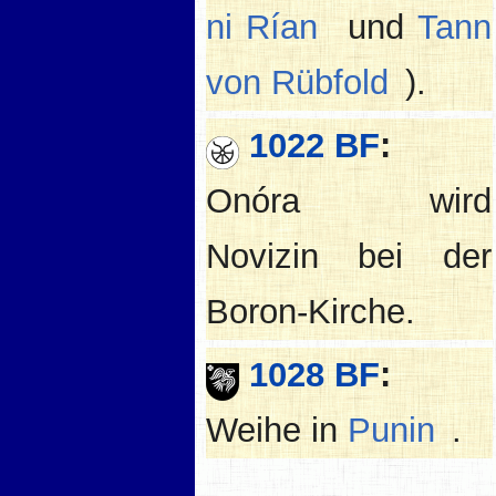
ni Rían
und
Tann
von Rübfold
).
1022 BF
:
Onóra wird
Novizin bei der
Boron-Kirche.
1028 BF
:
Weihe in
Punin
.