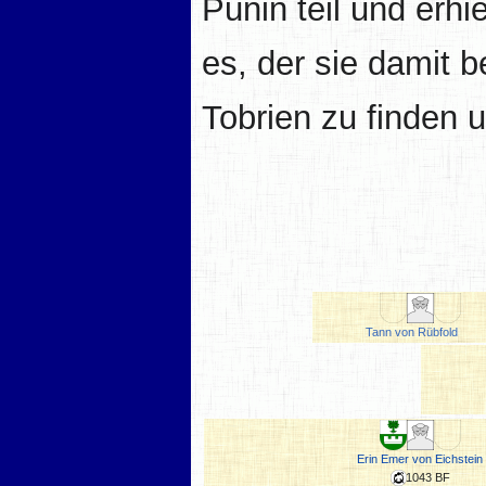
Punin teil und erh
es, der sie damit 
Tobrien zu finden 
Tann von Rübfold
Erin Emer von Eichstein
1043 BF