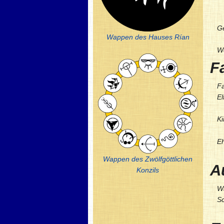
G
Wappen des Hauses Rían
W
F
Fa
El
Ki
Eh
Wappen des Zwölfgöttlichen
A
Konzils
Wa
Sc