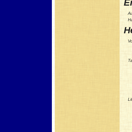
E
A
H
H
Vo
Ta
Li