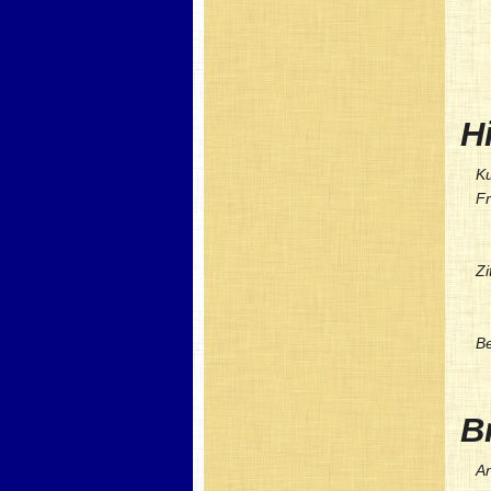
H
Ku
F
Zi
Be
Br
An