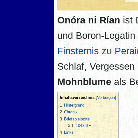
Onóra ni Rían
ist
und Boron-Legatin
Finsternis zu Perai
Schlaf, Vergessen u
Mohnblume
als B
Inhaltsverzeichnis
1
Hintergrund
2
Chronik
3
Briefspieltexte
3.1
1042 BF
4
Links