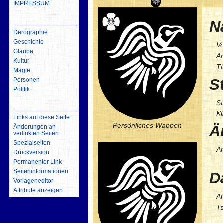
IMPRESSUM
inhalt
N
Derographie
Geschichte
Vo
Glaube
A
Kultur
Ti
Magie
S
Personen
Politik
St
Werkzeuge
Ki
Links auf diese Seite
Persönliches Wappen
Ä
Änderungen an
verlinkten Seiten
Spezialseiten
Äm
Druckversion
Permanenter Link
Seiten­­informationen
D
Vorlageneditor
Attribute anzeigen
Al
Ts