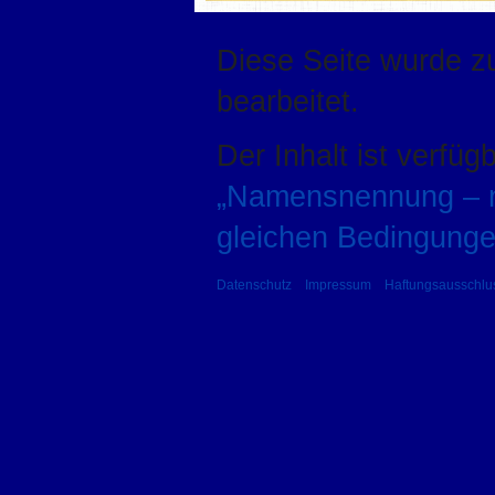
Diese Seite wurde z
bearbeitet.
Der Inhalt ist verfüg
„Namensnennung – ni
gleichen Bedingunge
Datenschutz
Impressum
Haftungsausschlu