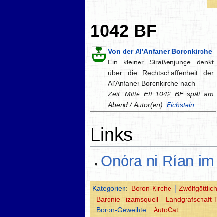
1042 BF
Von der Al'Anfaner Boronkirche
Ein kleiner Straßenjunge denkt
über die Rechtschaffenheit der
Al'Anfaner Boronkirche nach
Zeit: Mitte Eff 1042 BF spät am
Abend / Autor(en):
Eichstein
Links
Onóra ni Rían im
Kategorien
:
Boron-Kirche
Zwölfgöttlic
Baronie Tizamsquell
Landgrafschaft 
Boron-Geweihte
AutoCat